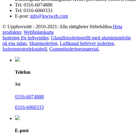
Tel:
0316-6074888
Tel:
0316-6060333
E-post:
info@kwiweb.com
© Upphovsrätt - 2010-2021: Alla rättigheter förbehållna.
Heta
produkter
,
Webbplatskarta
Isolering för luftventiler
,
Glasullsisoleringsfilt med aluminiumfolie
på ena sidan
,
Skumisolering
,
Luftkanal behöver isolering
,
Isoleringsstorlekstabell
,
Gummiisoleringsmaterial
,
Telefon
Tel
0316-6074888
0316-6060333
E-post