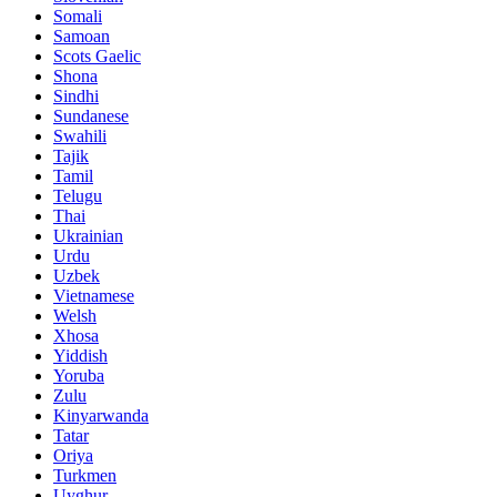
Somali
Samoan
Scots Gaelic
Shona
Sindhi
Sundanese
Swahili
Tajik
Tamil
Telugu
Thai
Ukrainian
Urdu
Uzbek
Vietnamese
Welsh
Xhosa
Yiddish
Yoruba
Zulu
Kinyarwanda
Tatar
Oriya
Turkmen
Uyghur