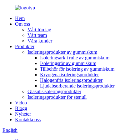
Hem
Om oss
Vårt företag
Vårt team
Våra kunder
Produkter
Isoleringsprodukter av gummiskum
Isoleringsark i rulle av gummiskum
Isoleringsrör av gummiskum
Tillbehör för isolering av gummiskum
Kryogena isoleringsprodukter
Halogenfria isoleringsprodukter
Ljudabsorberande isoleringsprodukter
Glasullsisoleringsprodukter
Isoleringsprodukter för stenull
Video
Blogg
Nyheter
Kontakta oss
English